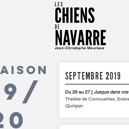
LES
CHIENS
DE
NAVARRE
Jean-Christophe Meurisse
SAISON
SEPTEMBRE 2019
19/
Du 26 au 27
|
Jusque dans vos
Théâtre de Cornouailles, Scène
Quimper
20